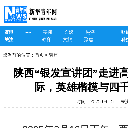
资讯
----
要闻
文娱
热评
财
关注
---
教育
文旅
聚焦
科
您当前的位置：
首页
>
聚焦
陕西“银发宣讲团”走进
际，英雄楷模与四
时间：2025-09-15
来